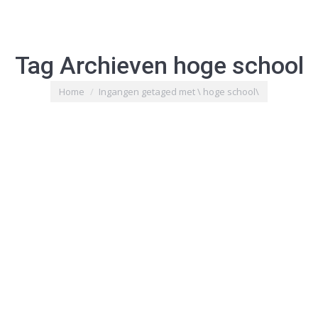
Tag Archieven
hoge school
Je bent hier:
Home
Ingangen getaged met \ hoge school\