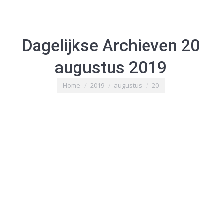
Dagelijkse Archieven
20
augustus 2019
Je bent hier:
Home
2019
augustus
20