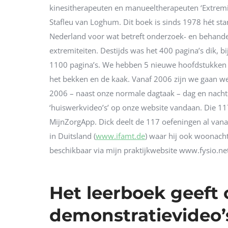
kinesitherapeuten en manueeltherapeuten ‘Extremi
Stafleu van Loghum. Dit boek is sinds 1978 hét st
Nederland voor wat betreft onderzoek- en behandel
extremiteiten. Destijds was het 400 pagina’s dik, 
1100 pagina’s. We hebben 5 nieuwe hoofdstukken 
het bekken en de kaak. Vanaf 2006 zijn we gaan w
2006 – naast onze normale dagtaak – dag en nacht 
‘huiswerkvideo’s’ op onze website vandaan. Die 11
MijnZorgApp. Dick deelt de 117 oefeningen al vana
in Duitsland (
www.ifamt.de
) waar hij ook woonachti
beschikbaar via mijn praktijkwebsite www.fysio.net
Het leerboek geeft 
demonstratievideo