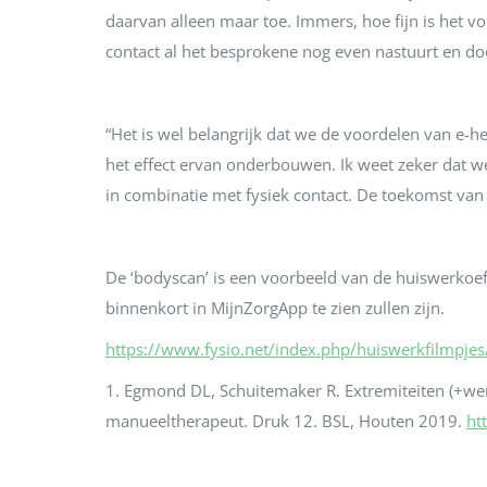
daarvan alleen maar toe. Immers, hoe fijn is het voo
contact al het besprokene nog even nastuurt en do
“Het is wel belangrijk dat we de voordelen van e-he
het effect ervan onderbouwen. Ik weet zeker dat w
in combinatie met fysiek contact. De toekomst van b
De ‘bodyscan’ is een voorbeeld van de huiswerkoe
binnenkort in MijnZorgApp te zien zullen zijn.
https://www.fysio.net/index.php/huiswerkfilmpjes
1.
Egmond DL, Schuitemaker R. Extremiteiten (+wer
manueeltherapeut. Druk 12. BSL, Houten 2019.
ht