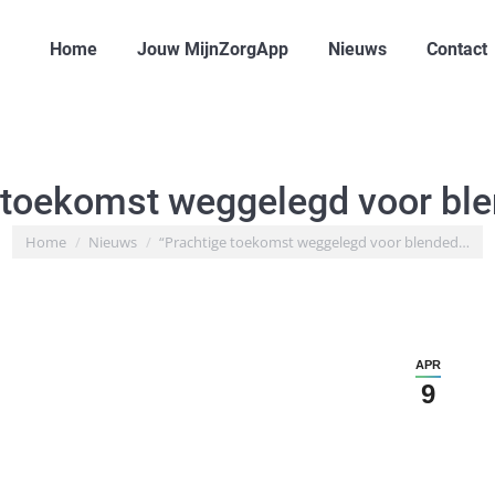
Home
Jouw MijnZorgApp
Nieuws
Contact
 toekomst weggelegd voor bl
Je bent hier:
Home
Nieuws
“Prachtige toekomst weggelegd voor blended…
APR
9