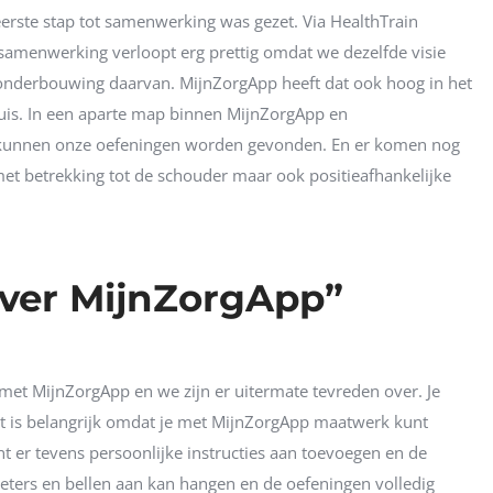
erste stap tot samenwerking was gezet. Via HealthTrain
samenwerking verloopt erg prettig omdat we dezelfde visie
onderbouwing daarvan. MijnZorgApp heeft dat ook hoog in het
 huis. In een aparte map binnen MijnZorgApp en
n’ kunnen onze oefeningen worden gevonden. En er komen nog
et betrekking tot de schouder maar ook positieafhankelijke
over MijnZorgApp”
met MijnZorgApp en we zijn er uitermate tevreden over. Je
at is belangrijk omdat je met MijnZorgApp maatwerk kunt
nt er tevens persoonlijke instructies aan toevoegen en de
oeters en bellen aan kan hangen en de oefeningen volledig