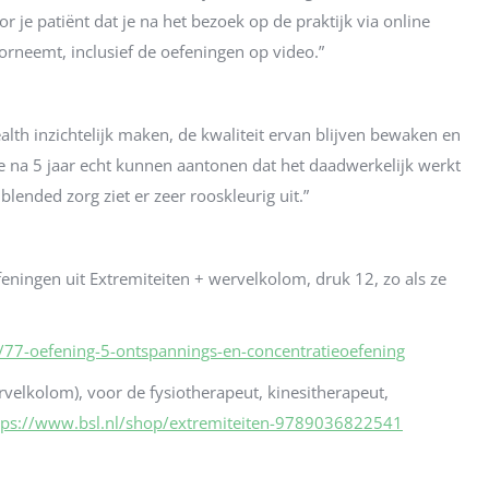
r je patiënt dat je na het bezoek op de praktijk via online
orneemt, inclusief de oefeningen op video.”
alth inzichtelijk maken, de kwaliteit ervan blijven bewaken en
e na 5 jaar echt kunnen aantonen dat het daadwerkelijk werkt
lended zorg ziet er zeer rooskleurig uit.”
feningen uit Extremiteiten + wervelkolom
, druk 12, zo als ze
/77-oefening-5-ontspannings-en-concentratieoefening
velkolom), voor de fysiotherapeut, kinesitherapeut,
tps://www.bsl.nl/shop/extremiteiten-9789036822541